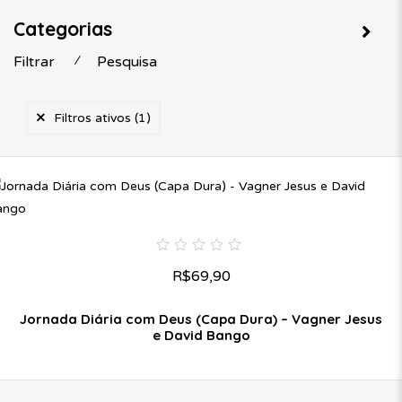
Categorias
Filtrar
⁄
Pesquisa
Filtros ativos
(1)
0
R$
69,90
A
partir
de
5
Jornada Diária com Deus (Capa Dura) – Vagner Jesus
e David Bango